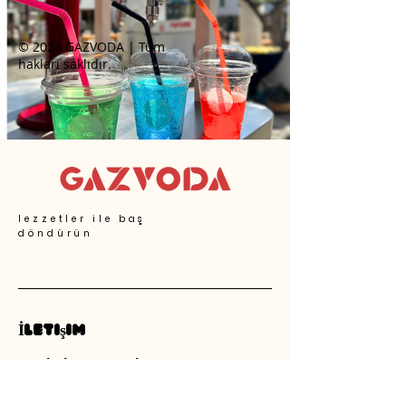
© 2024 GAZVODA | Tüm
hakları saklıdır.
lezzetler ile baş
döndürün
İletişim
merhaba@gazvodatr.com
Hürriyet Mah. Tekin Sok. No:13A