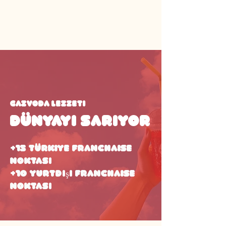
GAZVODA Lezzeti
Dünyayı sarıyor
+15 Türkiye Franchaise
noktası
+10 Yurtdışı Franchaise
noktası